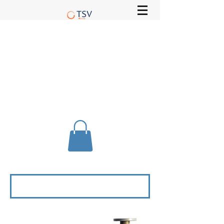
Pièces de rechange
pour transformateurs
électriques
Une question ? Vous ne trouvez pas ce que vous
recherchez ?
Contactez-nous au
04 72 78 19 00
Mon panier
Se connecter