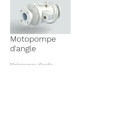
Motopompe
d'angle
Motopompe d'angle
KELVION pour aéro-
réfrigérant transformateur
Téléchargez notre
description technique ici.