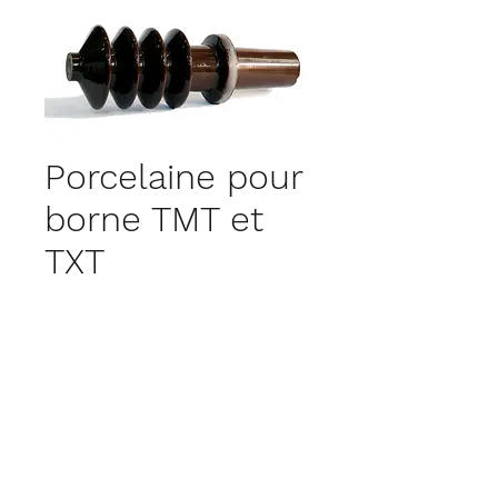
Porcelaine pour
borne TMT et
TXT
Porcelaines pour borne
TMT et TXT suivant la
norme NF C52 053.
Téléchargez notre
description technique ici.